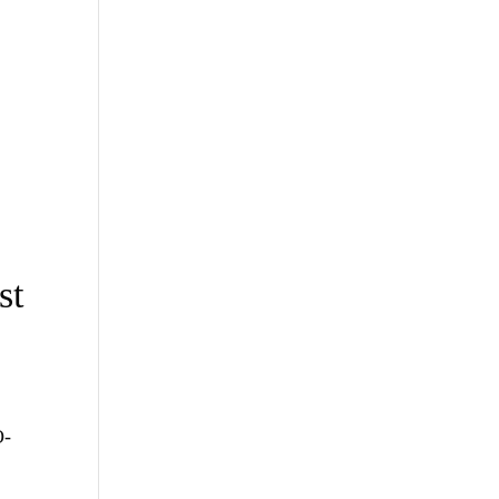
st
O-