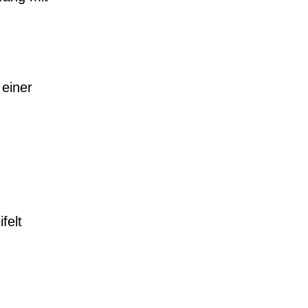
 einer
felt