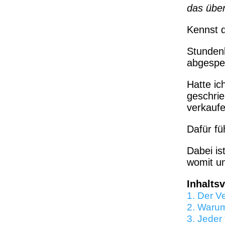
das übe
Kennst d
Stundenl
abgespe
Hatte ic
geschrie
verkaufen
Dafür fü
Dabei is
womit un
Inhalts
1.
Der Ve
2.
Warum 
3.
Jeder 