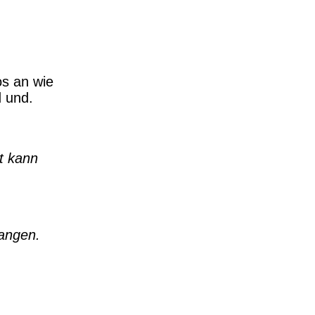
os an wie
d und.
zt kann
fangen.