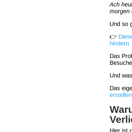
Ach heut
morgen 
Und so 
👉
Dies
hindern
Das Prob
Besucher
Und was
Das eige
erstellen
Waru
Verl
Hier ist