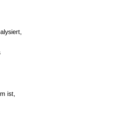
lysiert,
s
m ist,