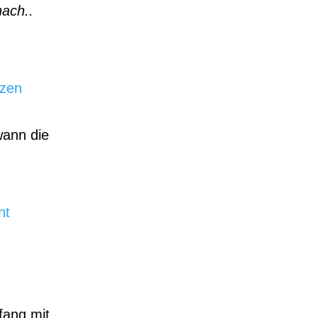
nach..
tzen
wann die
nt
fang mit