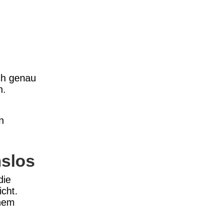
ch genau
n.
n
mslos
die
icht.
inem