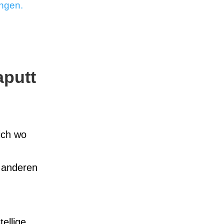
ingen.
aputt
ich wo
e anderen
ellige