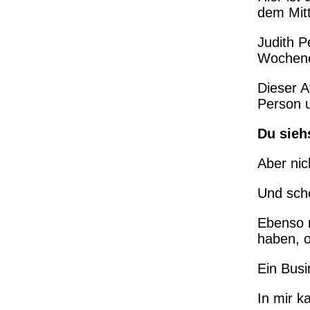
dem Mitt
Judith P
Wochene
Dieser A
Person 
Du sieh
Aber nic
Und scho
Ebenso n
haben, o
Ein Busi
In mir 