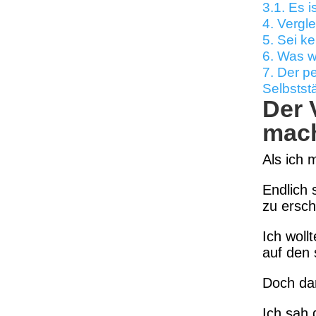
3.1.
Es i
4.
Vergle
5.
Sei ke
6.
Was wi
7.
Der p
Selbstst
Der 
mac
Als ich 
Endlich 
zu ersch
Ich woll
auf den 
Doch dan
Ich sah 