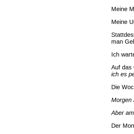
Meine Mo
Meine U
Stattdes
man Geld
Ich wart
Auf das
ich es p
Die Woc
Morgen i
Aber am 
Der Mo