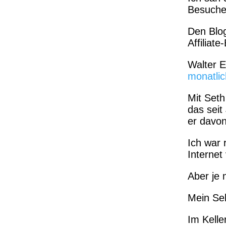
Besucher
Den Blog
Affiliat
Walter 
monatlic
Mit Seth
das seit
er davo
Ich war 
Internet
Aber je 
Mein Sel
Im Keller