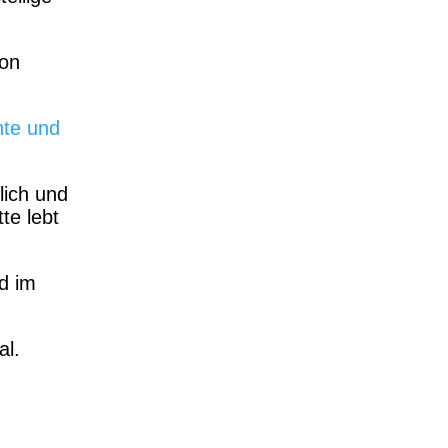
von
nte und
lich und
te lebt
d im
al.